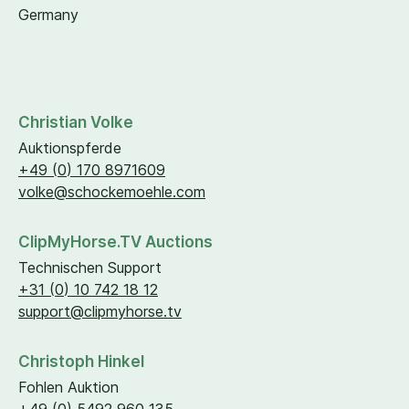
Germany
Christian Volke
Auktionspferde
+
49
(
0
)
170
8971609
volke@​schockemoehle.​com
ClipMyHorse.TV Auctions
Technischen Support
+
31
(
0
)
10
742
18
12
support@​clipmyhorse.​tv
Christoph Hinkel
Fohlen Auktion