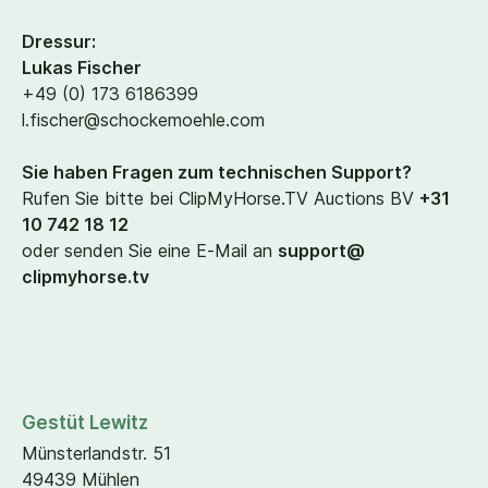
Dressur:
Lukas Fischer
+
49
(
0
)
173
6186399
l.​fischer@​schockemoehle.​com
Sie haben Fragen zum technischen Support?
Rufen Sie bitte bei ClipMyHorse​.TV Auctions BV
+
31
10
742
18
12
oder senden Sie eine E‑Mail an
support@​
clipmyhorse.​tv
Gestüt Lewitz
Münsterlandstr.
51
49439
Mühlen