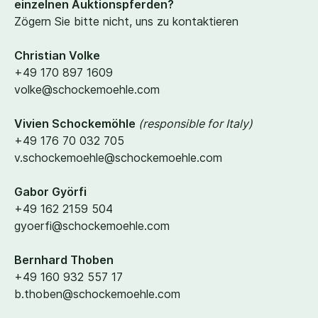
einzelnen Auktionspferden?
Zögern Sie bitte nicht, uns zu kontaktieren
Christian Volke
+
49
170
897
1609
volke@​schockemoehle.​com
Vivien Schockemöhle
(responsible for Italy)
+
49
176
70
032
705
v.​schockemoehle@​schockemoehle.​com
Gabor Györfi
+
49
162
2159
504
gyoerfi@​schockemoehle.​com
Bernhard Thoben
+
49
160
932
557
17
b.​thoben@​schockemoehle.​com