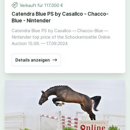
Verkauft für
117
.
000
€
Catendra Blue PS by Casallco - Chacco-
Blue - Nintender
Catendra Blue PS by Casallco — Chacco-Blue —
Nintender top price of the Schockemoehle Online
Auction
15
.
09
. —
17
.
09
.
2024
Details anzeigen