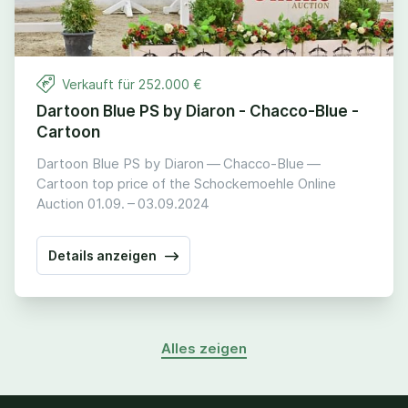
Verkauft für
252
.
000
€
Dartoon Blue PS by Diaron - Chacco-Blue -
Cartoon
Dartoon Blue PS by Diaron — Chacco-Blue —
Cartoon top price of the Schockemoehle Online
Auction
01
.
09
. –
03
.
09
.
2024
Details anzeigen
Alles zeigen